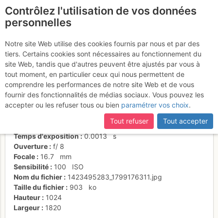
Contrôlez l'utilisation de vos données
fr
personnelles
Puis le pied Eiffel
Notre site Web utilise des cookies fournis par nous et par des
tiers. Certains cookies sont nécessaires au fonctionnement du
site Web, tandis que d'autres peuvent être ajustés par vous à
tout moment, en particulier ceux qui nous permettent de
Activités
comprendre les performances de notre site Web et de vous
fournir des fonctionnalités de médias sociaux. Vous pouvez les
Date/heure
9 févr. 2015 11:28
accepter ou les refuser tous ou bien
paramétrer vos choix
.
Contributeur
janic
Type d'image (licence)
individuel (CC by-nc-nd)
Tout refuser
Tout accepter
Nom de l'APN
LEICA D-LUX 3
Temps d'exposition
0.0013
s
Ouverture
f/
8
Focale
16.7
mm
Sensibilité
100
ISO
Nom du fichier
1423495283_1799176311.jpg
Taille du fichier
903
ko
Hauteur
1024
Largeur
1820