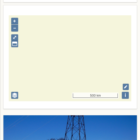
+
–
⤢
i
500 km