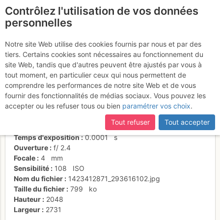
Contrôlez l'utilisation de vos données
fr
personnelles
Suite à une récente et importante mise à jour du site,
si
Mauvais côté
certaines pages ne sont plus accessibles, manquantes ou
Notre site Web utilise des cookies fournis par nous et par des
incomplètes, déconnectez-vous puis reconnectez-vous à votre
tiers. Certains cookies sont nécessaires au fonctionnement du
compte sur le site.
site Web, tandis que d'autres peuvent être ajustés par vous à
tout moment, en particulier ceux qui nous permettent de
Activités
comprendre les performances de notre site Web et de vous
fournir des fonctionnalités de médias sociaux. Vous pouvez les
Date/heure
8 févr. 2015 14:10
accepter ou les refuser tous ou bien
paramétrer vos choix
.
Contributeur
Munch
Type d'image (licence)
individuel (CC by-nc-nd)
Tout refuser
Tout accepter
Nom de l'APN
LGE Nexus 5
Temps d'exposition
0.0001
s
Ouverture
f/
2.4
Focale
4
mm
Sensibilité
108
ISO
Nom du fichier
1423412871_293616102.jpg
Taille du fichier
799
ko
Hauteur
2048
Largeur
2731