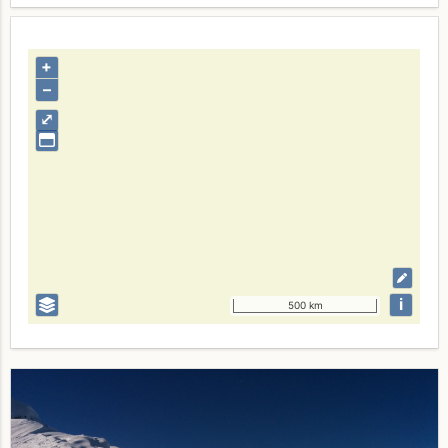
+
–
⤢
i
500 km