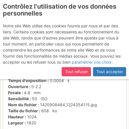
Contrôlez l'utilisation de vos données
fr
personnelles
A la Croix
Notre site Web utilise des cookies fournis par nous et par des
tiers. Certains cookies sont nécessaires au fonctionnement du
site Web, tandis que d'autres peuvent être ajustés par vous à
tout moment, en particulier ceux qui nous permettent de
Activités
comprendre les performances de notre site Web et de vous
fournir des fonctionnalités de médias sociaux. Vous pouvez les
Date/heure
10 janv. 2015 13:19
accepter ou les refuser tous ou bien
paramétrer vos choix
.
Contributeur
Philippe Burlet
Type d'image (licence)
individuel (CC by-nc-nd)
Tout refuser
Tout accepter
Nom de l'APN
SAMSUNG SM-G901F
Temps d'exposition
0.0004
s
Ouverture
f/
2.2
Focale
4.8
mm
Sensibilité
50
ISO
Nom du fichier
1420908484_1224354115.jpg
Taille du fichier
608
ko
Hauteur
1024
Largeur
1820