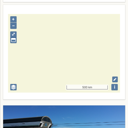
+
–
⤢
i
500 km