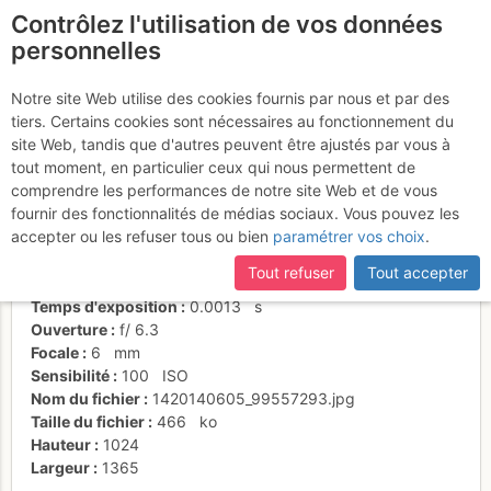
Contrôlez l'utilisation de vos données
fr
personnelles
Nouvel an au balcon
Notre site Web utilise des cookies fournis par nous et par des
tiers. Certains cookies sont nécessaires au fonctionnement du
site Web, tandis que d'autres peuvent être ajustés par vous à
tout moment, en particulier ceux qui nous permettent de
Activités
comprendre les performances de notre site Web et de vous
fournir des fonctionnalités de médias sociaux. Vous pouvez les
Date/heure
1 janv. 2015 15:56
accepter ou les refuser tous ou bien
paramétrer vos choix
.
Contributeur
Laurent Gothuey
Type d'image (licence)
individuel (CC by-nc-nd)
Tout refuser
Tout accepter
Nom de l'APN
OLYMPUS IMAGING CORP. XZ-1
Temps d'exposition
0.0013
s
Ouverture
f/
6.3
Focale
6
mm
Sensibilité
100
ISO
Nom du fichier
1420140605_99557293.jpg
Taille du fichier
466
ko
Hauteur
1024
Largeur
1365