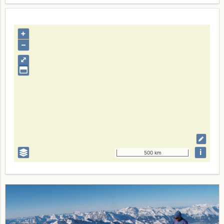
+
–
⤢
i
500 km