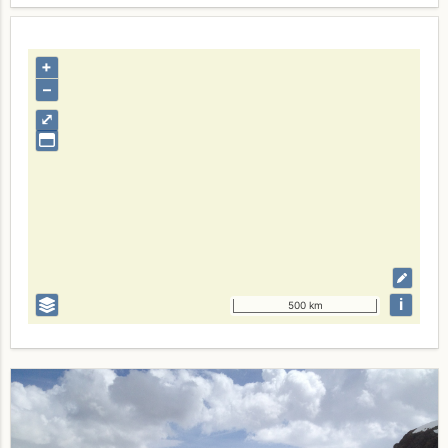
+
–
⤢
i
500 km