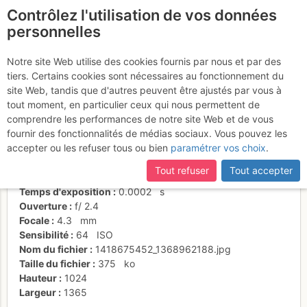
Contrôlez l'utilisation de vos données
fr
personnelles
Fond de la vallée d'Arola
Notre site Web utilise des cookies fournis par nous et par des
tiers. Certains cookies sont nécessaires au fonctionnement du
site Web, tandis que d'autres peuvent être ajustés par vous à
tout moment, en particulier ceux qui nous permettent de
Activités
comprendre les performances de notre site Web et de vous
fournir des fonctionnalités de médias sociaux. Vous pouvez les
Date/heure
27 mai 2012 14:59
accepter ou les refuser tous ou bien
paramétrer vos choix
.
Contributeur
Vincent Bx
Type d'image (licence)
individuel (CC by-nc-nd)
Tout refuser
Tout accepter
Nom de l'APN
Apple iPhone 4S
Temps d'exposition
0.0002
s
Ouverture
f/
2.4
Focale
4.3
mm
Sensibilité
64
ISO
Nom du fichier
1418675452_1368962188.jpg
Taille du fichier
375
ko
Hauteur
1024
Largeur
1365