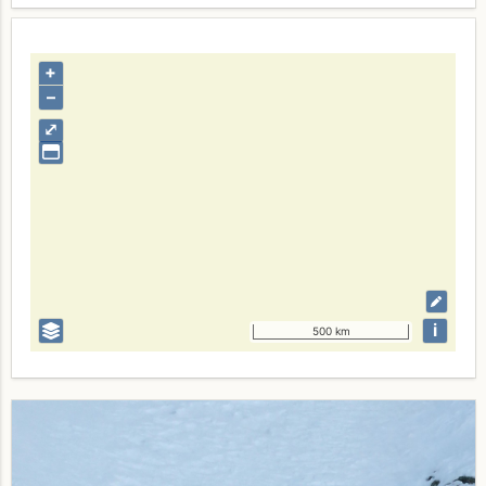
+
–
⤢
i
500 km