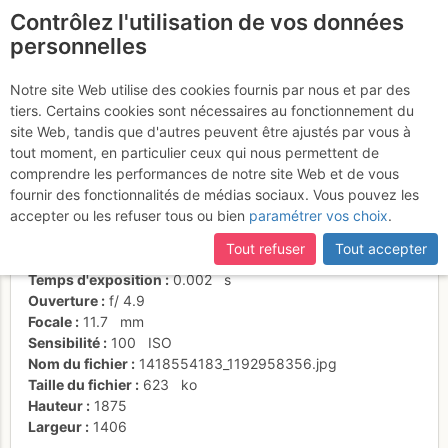
Contrôlez l'utilisation de vos données
fr
personnelles
Vive le pédalage-sauté !
Notre site Web utilise des cookies fournis par nous et par des
tiers. Certains cookies sont nécessaires au fonctionnement du
site Web, tandis que d'autres peuvent être ajustés par vous à
tout moment, en particulier ceux qui nous permettent de
Activités
comprendre les performances de notre site Web et de vous
fournir des fonctionnalités de médias sociaux. Vous pouvez les
Date/heure
13 déc. 2014 14:35
accepter ou les refuser tous ou bien
paramétrer vos choix
.
Contributeur
Christophe Botfield
Type d'image (licence)
individuel (CC by-nc-nd)
Tout refuser
Tout accepter
Nom de l'APN
Panasonic DMC-TZ41
Temps d'exposition
0.002
s
Ouverture
f/
4.9
Focale
11.7
mm
Sensibilité
100
ISO
Nom du fichier
1418554183_1192958356.jpg
Taille du fichier
623
ko
Hauteur
1875
Largeur
1406