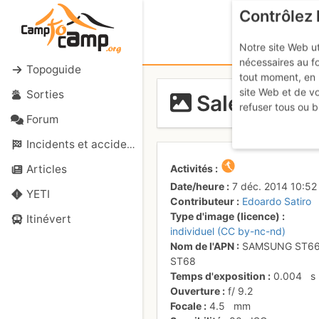
Contrôlez 
Notre site Web ut
nécessaires au f
Topoguide
tout moment, en 
site Web et de v
Sorties
Salendo al P
refuser tous ou b
Forum
Incidents et accidents
Activités
Articles
Date/heure
7 déc. 2014 10:52
YETI
Contributeur
Edoardo Satiro
Type d'image (licence)
Itinévert
individuel (CC by-nc-nd)
Nom de l'APN
SAMSUNG ST66
ST68
Temps d'exposition
0.004
s
Ouverture
f/
9.2
Focale
4.5
mm