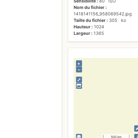
Sensibilité
80
ISO
Nom du fichier
1418141156_958069542.jpg
Taille du fichier
305
ko
Hauteur
1024
Largeur
1365
+
–
⤢
i
500 km