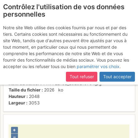
Contrôlez l'utilisation de vos données
fr
personnelles
El Saillant i el Gar vistos
Notre site Web utilise des cookies fournis par nous et par des
tiers. Certains cookies sont nécessaires au fonctionnement du
des de Vedins
site Web, tandis que d'autres peuvent être ajustés par vous à
tout moment, en particulier ceux qui nous permettent de
comprendre les performances de notre site Web et de vous
fournir des fonctionnalités de médias sociaux. Vous pouvez les
Activités
accepter ou les refuser tous ou bien
paramétrer vos choix
.
Contributeur
Cesc Grau
Tout refuser
Tout accepter
Type d'image (licence)
individuel (CC by-nc-nd)
Nom du fichier
1417722132_2025219701.jpg
Taille du fichier
2026
ko
Hauteur
2048
Largeur
3053
+
–