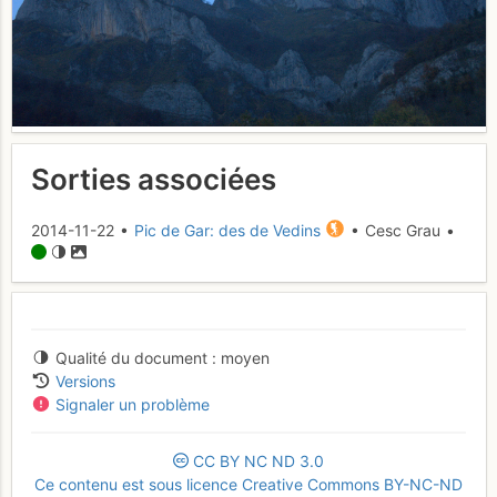
Sorties associées
2014-11-22 •
Pic de Gar: des de Vedins
• Cesc Grau •
Qualité du document
moyen
Versions
Signaler un problème
CC
BY
NC
ND
3.0
Ce contenu est sous licence Creative Commons BY-NC-ND