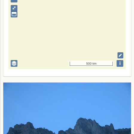
⤢
i
500 km