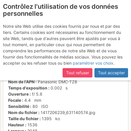
Contrôlez l'utilisation de vos données
fr
personnelles
Neve cartonata
Notre site Web utilise des cookies fournis par nous et par des
tiers. Certains cookies sont nécessaires au fonctionnement du
site Web, tandis que d'autres peuvent être ajustés par vous à
tout moment, en particulier ceux qui nous permettent de
Activités
comprendre les performances de notre site Web et de vous
fournir des fonctionnalités de médias sociaux. Vous pouvez les
Date/heure
28 nov. 2014 09:46
accepter ou les refuser tous ou bien
paramétrer vos choix
.
Contributeur
Antonio Gomba
Type d'image (licence)
individuel (CC by-nc-nd)
Tout refuser
Tout accepter
Catégories
paysages
Nom de l'APN
Panasonic DMC-TZ8
Temps d'exposition
0.002
s
Ouverture
f/
5.6
Focale
4.4
mm
Sensibilité
80
ISO
Nom du fichier
1417206239_631140574.jpg
Taille du fichier
1395
ko
Hauteur
1536
Largeur
2048