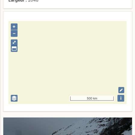
+
–
⤢
i
500 km