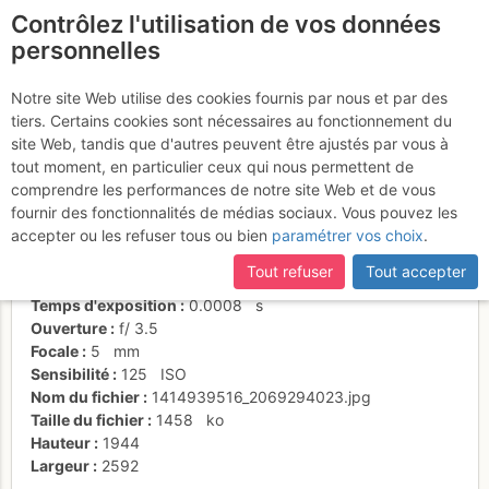
Contrôlez l'utilisation de vos données
fr
personnelles
Suite à une récente et importante mise à jour du site,
si
Selfy
certaines pages ne sont plus accessibles, manquantes ou
Notre site Web utilise des cookies fournis par nous et par des
incomplètes, déconnectez-vous puis reconnectez-vous à votre
tiers. Certains cookies sont nécessaires au fonctionnement du
compte sur le site.
site Web, tandis que d'autres peuvent être ajustés par vous à
tout moment, en particulier ceux qui nous permettent de
Activités
comprendre les performances de notre site Web et de vous
fournir des fonctionnalités de médias sociaux. Vous pouvez les
Date/heure
1 nov. 2014 12:16
accepter ou les refuser tous ou bien
paramétrer vos choix
.
Contributeur
moro massimo
Type d'image (licence)
individuel (CC by-nc-nd)
Tout refuser
Tout accepter
Nom de l'APN
Canon PowerShot SX210 IS
Temps d'exposition
0.0008
s
Ouverture
f/
3.5
Focale
5
mm
Sensibilité
125
ISO
Nom du fichier
1414939516_2069294023.jpg
Taille du fichier
1458
ko
Hauteur
1944
Largeur
2592