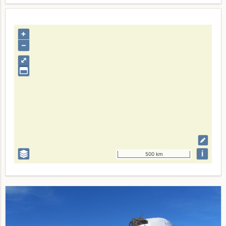
+
–
⤢
i
500 km