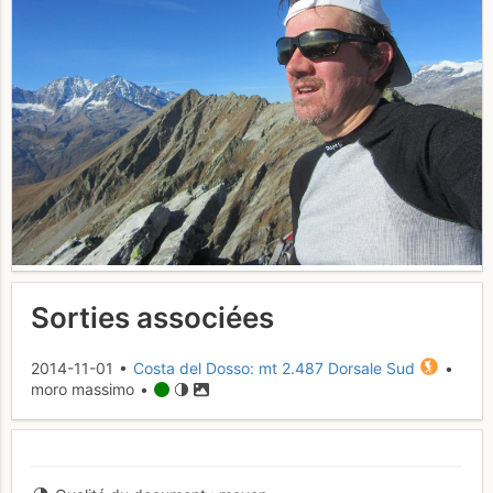
Sorties associées
2014-11-01 •
Costa del Dosso: mt 2.487 Dorsale Sud
•
moro massimo •