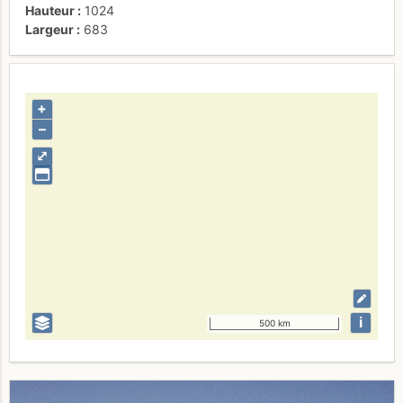
Hauteur
1024
Largeur
683
+
–
⤢
i
500 km