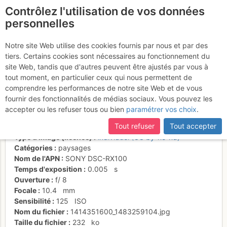
Contrôlez l'utilisation de vos données
fr
personnelles
Le ressaut de glace vive
Notre site Web utilise des cookies fournis par nous et par des
tiers. Certains cookies sont nécessaires au fonctionnement du
marquant le crux
site Web, tandis que d'autres peuvent être ajustés par vous à
tout moment, en particulier ceux qui nous permettent de
comprendre les performances de notre site Web et de vous
fournir des fonctionnalités de médias sociaux. Vous pouvez les
Activités
accepter ou les refuser tous ou bien
paramétrer vos choix
.
Date/heure
26 oct. 2014 08:45
Tout refuser
Tout accepter
Contributeur
JulBont
Type d'image (licence)
individuel (CC by-nc-nd)
Catégories
paysages
Nom de l'APN
SONY DSC-RX100
Temps d'exposition
0.005
s
Ouverture
f/
8
Focale
10.4
mm
Sensibilité
125
ISO
Nom du fichier
1414351600_1483259104.jpg
Taille du fichier
232
ko