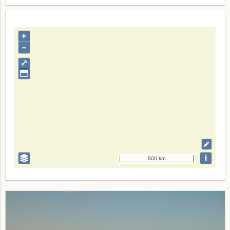
+
–
⤢
i
500 km