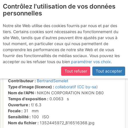
Contrôlez l'utilisation de vos données
fr
personnelles
Coupe d'oeil vers le N,
Notre site Web utilise des cookies fournis par nous et par des
tiers. Certains cookies sont nécessaires au fonctionnement du
on devine Stromboli à
site Web, tandis que d'autres peuvent être ajustés par vous à
l'horizon.
tout moment, en particulier ceux qui nous permettent de
comprendre les performances de notre site Web et de vous
fournir des fonctionnalités de médias sociaux. Vous pouvez les
accepter ou les refuser tous ou bien
paramétrer vos choix
.
Activités
Tout refuser
Tout accepter
Date/heure
28 sept. 2012 18:17
Contributeur
BertrandSemelet
Type d'image (licence)
collaboratif (CC by-sa)
Nom de l'APN
NIKON CORPORATION NIKON D80
Temps d'exposition
0.0063
s
Ouverture
f/
6.3
Focale
31
mm
Sensibilité
100
ISO
Nom du fichier
1352445972_816516368.jpg