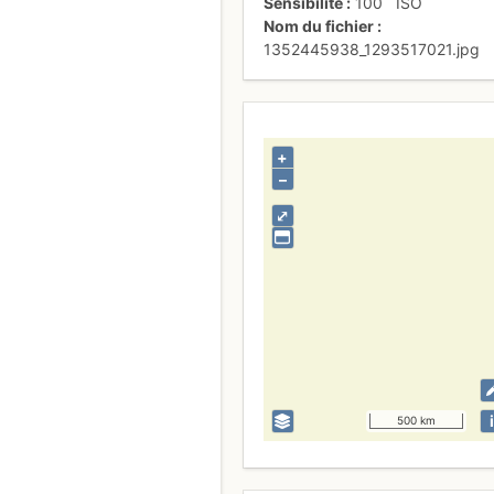
Sensibilité
100
ISO
Nom du fichier
1352445938_1293517021.jpg
+
–
⤢
i
500 km