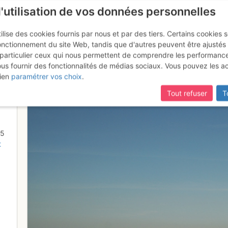
l'utilisation de vos données personnelles
ilise des cookies fournis par nous et par des tiers. Certains cookies 
onctionnement du site Web, tandis que d'autres peuvent être ajustés
particulier ceux qui nous permettent de comprendre les performanc
mise à jour du site,
si certaines pages ne sont plus accessibles, m
ous fournir des fonctionnalités de médias sociaux. Vous pouvez les a
 vers les fumerolles...
ien
paramétrer vos choix
.
Tout refuser
T
55
t