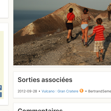
Sorties associées
2012-09-28 •
Vulcano : Gran Cratere
• BertrandSeme
Commentaires