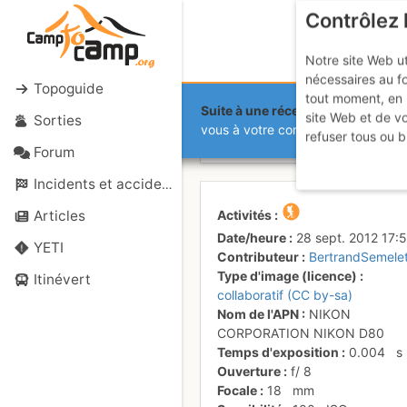
Contrôlez 
Notre site Web ut
nécessaires au f
Topoguide
tout moment, en 
Suite à une récente et importante 
site Web et de v
Sorties
Tête baissée
vous à votre compte sur le site.
refuser tous ou b
Forum
Incidents et accidents
Activités
Articles
Date/heure
28 sept. 2012 17:
YETI
Contributeur
BertrandSemele
Type d'image (licence)
Itinévert
collaboratif (CC by-sa)
Nom de l'APN
NIKON
CORPORATION NIKON D80
Temps d'exposition
0.004
s
Ouverture
f/
8
Focale
18
mm