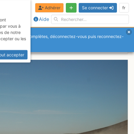
Adhérer
Se connecter
fr
Aide
sont
 par vous à
es de notre
anquantes ou incomplètes, déconnectez-vous puis reconnectez-
ccepter ou les
out accepter