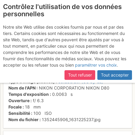
Contrôlez l'utilisation de vos données
fr
personnelles
Arrivés au bord du
Notre site Web utilise des cookies fournis par nous et par des
tiers. Certains cookies sont nécessaires au fonctionnement du
cratère
site Web, tandis que d'autres peuvent être ajustés par vous à
tout moment, en particulier ceux qui nous permettent de
comprendre les performances de notre site Web et de vous
fournir des fonctionnalités de médias sociaux. Vous pouvez les
Activités
accepter ou les refuser tous ou bien
paramétrer vos choix
.
Date/heure
28 sept. 2012 17:52
Tout refuser
Tout accepter
Contributeur
BertrandSemelet
Type d'image (licence)
collaboratif (CC by-sa)
Nom de l'APN
NIKON CORPORATION NIKON D80
Temps d'exposition
0.0063
s
Ouverture
f/
6.3
Focale
18
mm
Sensibilité
100
ISO
Nom du fichier
1352445906_1631225237.jpg