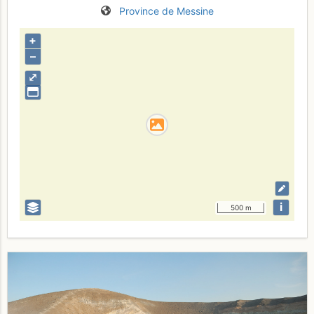
Province de Messine
+
–
⤢
i
500 m