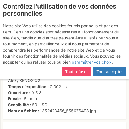
Contrôlez l'utilisation de vos données
fr
personnelles
Sur le Sarrat de la Llau
Notre site Web utilise des cookies fournis par nous et par des
tiers. Certains cookies sont nécessaires au fonctionnement du
site Web, tandis que d'autres peuvent être ajustés par vous à
tout moment, en particulier ceux qui nous permettent de
Activités
comprendre les performances de notre site Web et de vous
fournir des fonctionnalités de médias sociaux. Vous pouvez les
Date/heure
27 mars 2009 08:54
accepter ou les refuser tous ou bien
paramétrer vos choix
.
Contributeur
Laurent DUPONT
Type d'image (licence)
individuel (CC by-nc-nd)
Tout refuser
Tout accepter
Nom de l'APN
SAMSUNG TECHWIN CO., LTD. Digimax
A50 / KENOX Q2
Temps d'exposition
0.002
s
Ouverture
f/
5.8
Focale
6
mm
Sensibilité
50
ISO
Nom du fichier
1352423466_555676498.jpg