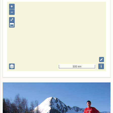
+
–
⤢
i
500 km