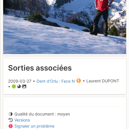
Sorties associées
2009-03-27 •
Dent d'Orlu : Face N
• Laurent DUPONT
•
Qualité du document
moyen
Versions
Signaler un problème