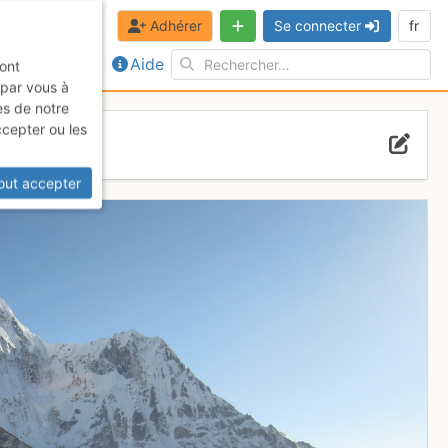
Adhérer
Se connecter
fr
Aide
sont
 par vous à
es de notre
ccepter ou les
out accepter