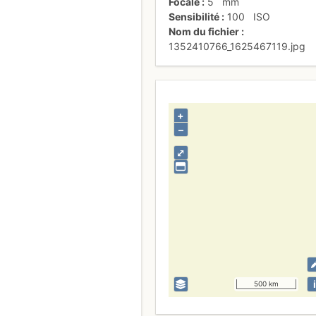
Focale
5
mm
Sensibilité
100
ISO
Nom du fichier
1352410766_1625467119.jpg
+
–
⤢
i
500 km