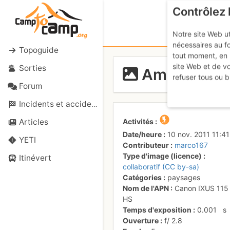
Contrôlez 
Notre site Web ut
nécessaires au f
Topoguide
tout moment, en 
site Web et de v
Sorties
Ama Dablam
refuser tous ou b
Forum
Incidents et accidents
Activités
Articles
Date/heure
10 nov. 2011 11:41
YETI
Contributeur
marco167
Type d'image (licence)
Itinévert
collaboratif (CC by-sa)
Catégories
paysages
Nom de l'APN
Canon IXUS 115
HS
Temps d'exposition
0.001
s
Ouverture
f/
2.8