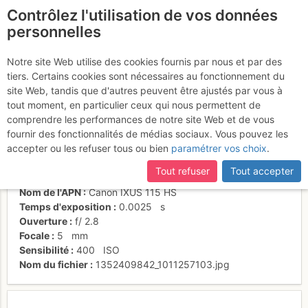
Contrôlez l'utilisation de vos données
fr
personnelles
Vue vers le Kongma La
Notre site Web utilise des cookies fournis par nous et par des
tiers. Certains cookies sont nécessaires au fonctionnement du
site Web, tandis que d'autres peuvent être ajustés par vous à
tout moment, en particulier ceux qui nous permettent de
Activités
comprendre les performances de notre site Web et de vous
fournir des fonctionnalités de médias sociaux. Vous pouvez les
Date/heure
10 nov. 2011 03:23
accepter ou les refuser tous ou bien
paramétrer vos choix
.
Contributeur
marco167
Type d'image (licence)
individuel (CC by-nc-nd)
Tout refuser
Tout accepter
Catégories
détail
Nom de l'APN
Canon IXUS 115 HS
Temps d'exposition
0.0025
s
Ouverture
f/
2.8
Focale
5
mm
Sensibilité
400
ISO
Nom du fichier
1352409842_1011257103.jpg