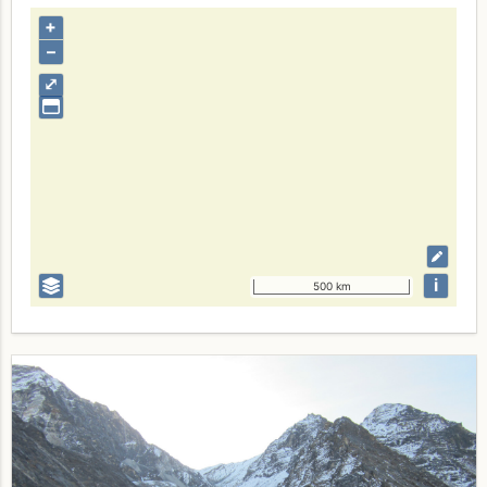
+
–
⤢
i
500 km