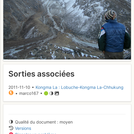
Sorties associées
2011-11-10 •
Kongma La : Lobuche-Kongma La-Chhukung
• marco167 •
Qualité du document
moyen
Versions