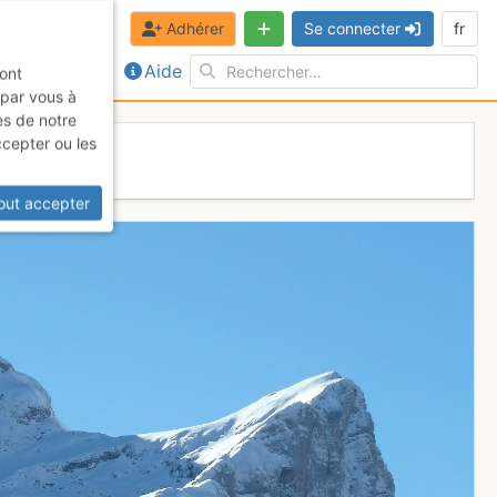
Adhérer
Se connecter
fr
Aide
sont
 par vous à
es de notre
ccepter ou les
enaire
out accepter