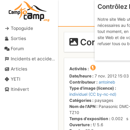
Contrôlez 
Notre site Web ut
nécessaires au f
Topoguide
tout moment, en 
site Web et de v
Sorties
Cornettes d
refuser tous ou b
Forum
Incidents et accidents
Activités
Articles
Date/heure
7 nov. 2012 15:03
YETI
Contributeur
antoineb
Type d'image (licence)
Itinévert
individuel (CC by-nc-nd)
Catégories
paysages
Nom de l'APN
Panasonic DMC
TZ10
Temps d'exposition
0.002
s
Ouverture
f/
5.6