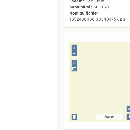
Focale
22.5
mm
Sensibilité
80
ISO
Nom du fichier
1352408486_333434757.jpg
+
–
⤢
i
500 km