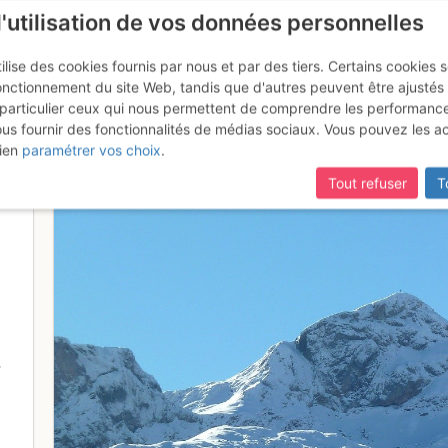
l'utilisation de vos données personnelles
ilise des cookies fournis par nous et par des tiers. Certains cookies 
onctionnement du site Web, tandis que d'autres peuvent être ajustés
particulier ceux qui nous permettent de comprendre les performanc
ous fournir des fonctionnalités de médias sociaux. Vous pouvez les a
e Bise 2432m et Tête de Lanch
ien
paramétrer vos choix
.
Tout refuser
T
-