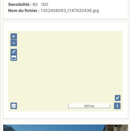
Sensibilité
80
ISO
Nom du fichier
1352408093_1147620436.jpg
+
–
⤢
i
500 km