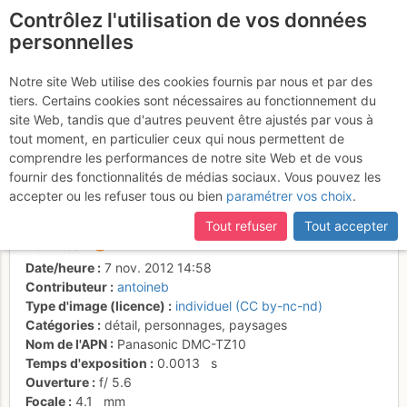
Contrôlez l'utilisation de vos données
fr
personnelles
Au chalet des Crosses
Notre site Web utilise des cookies fournis par nous et par des
tiers. Certains cookies sont nécessaires au fonctionnement du
1738m avec Cornettes de
site Web, tandis que d'autres peuvent être ajustés par vous à
Bise et Tête de
tout moment, en particulier ceux qui nous permettent de
comprendre les performances de notre site Web et de vous
Lanchenaire
fournir des fonctionnalités de médias sociaux. Vous pouvez les
accepter ou les refuser tous ou bien
paramétrer vos choix
.
Tout refuser
Tout accepter
Activités
Date/heure
7 nov. 2012 14:58
Contributeur
antoineb
Type d'image (licence)
individuel (CC by-nc-nd)
Catégories
détail
,
personnages
,
paysages
Nom de l'APN
Panasonic DMC-TZ10
Temps d'exposition
0.0013
s
Ouverture
f/
5.6
Focale
4.1
mm