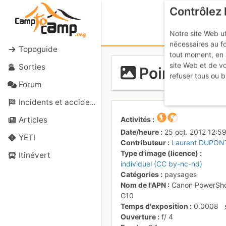
Contrôlez 
Notre site Web ut
nécessaires au f
Topoguide
tout moment, en 
site Web et de v
Sorties
Pointe d'An
refuser tous ou b
Forum
Incidents et accidents
Activités
Articles
Date/heure
25 oct. 2012 12:5
YETI
Contributeur
Laurent DUPON
Type d'image (licence)
Itinévert
individuel (CC by-nc-nd)
Catégories
paysages
Nom de l'APN
Canon PowerSh
G10
Temps d'exposition
0.0008
Ouverture
f/
4