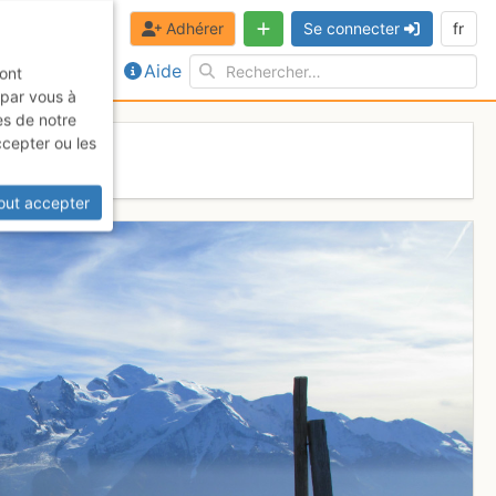
Adhérer
Se connecter
fr
Aide
sont
 par vous à
es de notre
ccepter ou les
out accepter