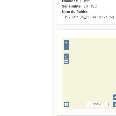
Focale
6.1
mm
Sensibilité
80
ISO
Nom du fichier
1352392985_1338454324.jpg
+
–
⤢
i
500 km