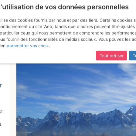
l'utilisation de vos données personnelles
ilise des cookies fournis par nous et par des tiers. Certains cookies 
onctionnement du site Web, tandis que d'autres peuvent être ajustés
particulier ceux qui nous permettent de comprendre les performanc
ous fournir des fonctionnalités de médias sociaux. Vous pouvez les a
terne, face au Mont Blanc
ien
paramétrer vos choix
.
Tout refuser
T
9
T
ot
s