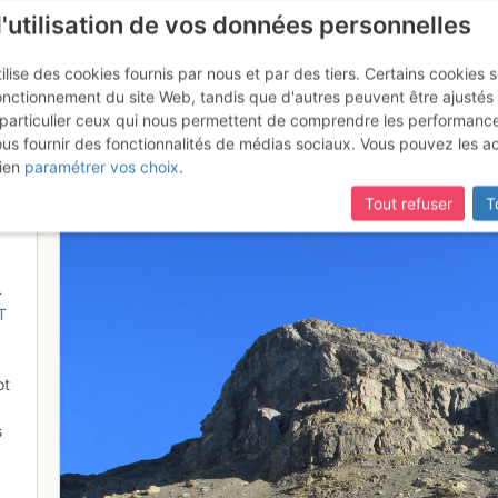
l'utilisation de vos données personnelles
ilise des cookies fournis par nous et par des tiers. Certains cookies 
onctionnement du site Web, tandis que d'autres peuvent être ajustés
particulier ceux qui nous permettent de comprendre les performanc
mise à jour du site,
si certaines pages ne sont plus accessibles, m
ous fournir des fonctionnalités de médias sociaux. Vous pouvez les a
couloir sud-ouest
ien
paramétrer vos choix
.
Tout refuser
T
4
T
ot
s