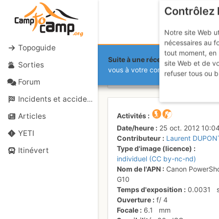
Contrôlez 
Notre site Web ut
nécessaires au f
Topoguide
tout moment, en 
Suite à une récente et importante 
site Web et de v
Sorties
Au pied du 
vous à votre compte sur le site.
refuser tous ou b
Forum
Incidents et accidents
Activités
Articles
Date/heure
25 oct. 2012 10:0
YETI
Contributeur
Laurent DUPON
Type d'image (licence)
Itinévert
individuel (CC by-nc-nd)
Nom de l'APN
Canon PowerSh
G10
Temps d'exposition
0.0031
Ouverture
f/
4
Focale
6.1
mm