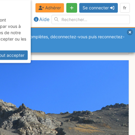
Adhérer
Se connecter
fr
Aide
sont
 par vous à
es de notre
anquantes ou incomplètes, déconnectez-vous puis reconnectez-
ccepter ou les
out accepter