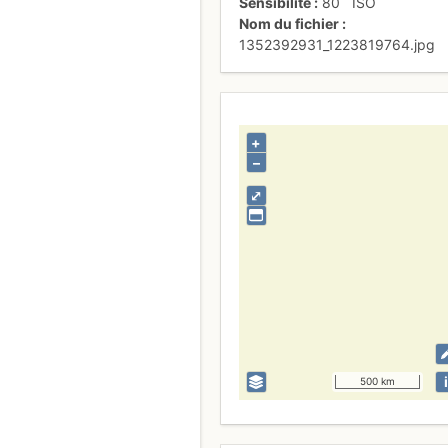
Sensibilité
80
ISO
Nom du fichier
1352392931_1223819764.jpg
+
–
⤢
i
500 km