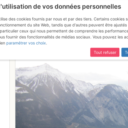
l'utilisation de vos données personnelles
ilise des cookies fournis par nous et par des tiers. Certains cookies 
onctionnement du site Web, tandis que d'autres peuvent être ajustés
particulier ceux qui nous permettent de comprendre les performanc
mise à jour du site,
si certaines pages ne sont plus accessibles, m
ous fournir des fonctionnalités de médias sociaux. Vous pouvez les a
ttet
ien
paramétrer vos choix
.
Tout refuser
T