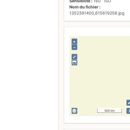
Sensibilité
160
ISO
Nom du fichier
1352391400_615619258.jpg
+
–
⤢
i
500 km