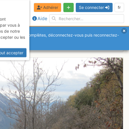
Adhérer
Se connecter
fr
Aide
sont
 par vous à
es de notre
anquantes ou incomplètes, déconnectez-vous puis reconnectez-
ccepter ou les
out accepter