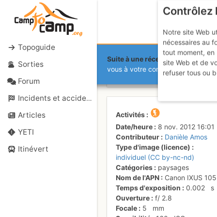
Contrôlez 
Notre site Web ut
nécessaires au f
Topoguide
tout moment, en 
Suite à une récente et importante 
site Web et de v
Sorties
Arrivée à Gu
vous à votre compte sur le site.
refuser tous ou b
Forum
Incidents et accidents
Activités
Articles
Date/heure
8 nov. 2012 16:01
YETI
Contributeur
Danièle Amos
Type d'image (licence)
Itinévert
individuel (CC by-nc-nd)
Catégories
paysages
Nom de l'APN
Canon IXUS 105
Temps d'exposition
0.002
s
Ouverture
f/
2.8
Focale
5
mm