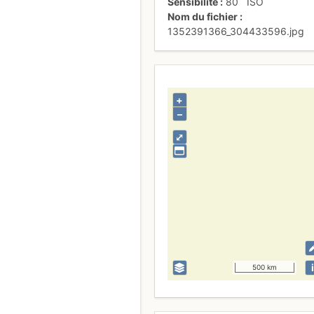
Sensibilité
80
ISO
Nom du fichier
1352391366_304433596.jpg
+
–
⤢
i
500 km