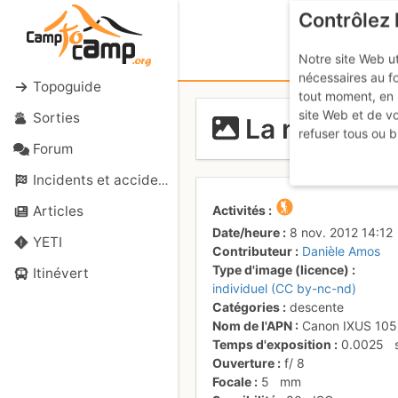
Contrôlez 
Notre site Web ut
nécessaires au f
Topoguide
tout moment, en 
site Web et de v
Sorties
La neige po
refuser tous ou b
Forum
Incidents et accidents
Activités
Articles
Date/heure
8 nov. 2012 14:12
YETI
Contributeur
Danièle Amos
Type d'image (licence)
Itinévert
individuel (CC by-nc-nd)
Catégories
descente
Nom de l'APN
Canon IXUS 105
Temps d'exposition
0.0025
Ouverture
f/
8
Focale
5
mm