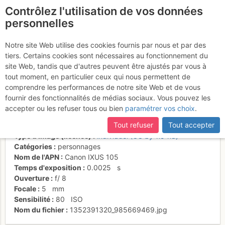
Contrôlez l'utilisation de vos données
fr
personnelles
Christiane au sommet,
Notre site Web utilise des cookies fournis par nous et par des
tiers. Certains cookies sont nécessaires au fonctionnement du
vue sur la vallée du Rhône
site Web, tandis que d'autres peuvent être ajustés par vous à
tout moment, en particulier ceux qui nous permettent de
comprendre les performances de notre site Web et de vous
fournir des fonctionnalités de médias sociaux. Vous pouvez les
Activités
accepter ou les refuser tous ou bien
paramétrer vos choix
.
Date/heure
8 nov. 2012 12:48
Tout refuser
Tout accepter
Contributeur
Danièle Amos
Type d'image (licence)
individuel (CC by-nc-nd)
Catégories
personnages
Nom de l'APN
Canon IXUS 105
Temps d'exposition
0.0025
s
Ouverture
f/
8
Focale
5
mm
Sensibilité
80
ISO
Nom du fichier
1352391320_985669469.jpg