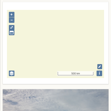
+
–
⤢
i
500 km