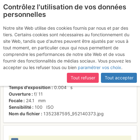
Contrôlez l'utilisation de vos données
fr
personnelles
Et encore Steph...
Notre site Web utilise des cookies fournis par nous et par des
tiers. Certains cookies sont nécessaires au fonctionnement du
site Web, tandis que d'autres peuvent être ajustés par vous à
tout moment, en particulier ceux qui nous permettent de
Activités
comprendre les performances de notre site Web et de vous
fournir des fonctionnalités de médias sociaux. Vous pouvez les
Date/heure
6 oct. 2012 10:38
accepter ou les refuser tous ou bien
paramétrer vos choix
.
Contributeur
Alexandre George
Type d'image (licence)
individuel (CC by-nc-nd)
Tout refuser
Tout accepter
Nom de l'APN
Panasonic DMC-TZ5
Temps d'exposition
0.004
s
Ouverture
f/
11
Focale
24.1
mm
Sensibilité
100
ISO
Nom du fichier
1352387595_952140373.jpg