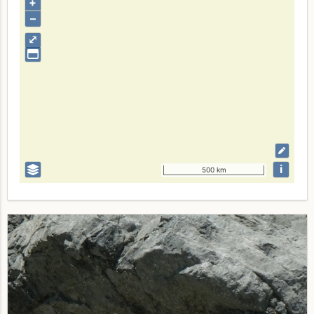
+
–
⤢
i
500 km