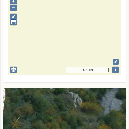
+
–
⤢
i
500 km