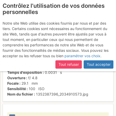
Contrôlez l'utilisation de vos données
fr
personnelles
Steph
Notre site Web utilise des cookies fournis par nous et par des
tiers. Certains cookies sont nécessaires au fonctionnement du
site Web, tandis que d'autres peuvent être ajustés par vous à
tout moment, en particulier ceux qui nous permettent de
Activités
comprendre les performances de notre site Web et de vous
fournir des fonctionnalités de médias sociaux. Vous pouvez les
Date/heure
6 oct. 2012 10:19
accepter ou les refuser tous ou bien
paramétrer vos choix
.
Contributeur
Alexandre George
Type d'image (licence)
individuel (CC by-nc-nd)
Tout refuser
Tout accepter
Nom de l'APN
Panasonic DMC-TZ5
Temps d'exposition
0.0031
s
Ouverture
f/
4.8
Focale
29.1
mm
Sensibilité
100
ISO
Nom du fichier
1352387396_2034910573.jpg