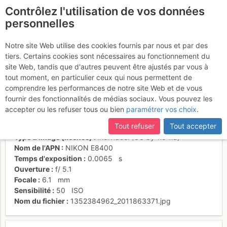
Contrôlez l'utilisation de vos données
fr
personnelles
Dans la 2nde partie du
Notre site Web utilise des cookies fournis par nous et par des
tiers. Certains cookies sont nécessaires au fonctionnement du
couloir
site Web, tandis que d'autres peuvent être ajustés par vous à
tout moment, en particulier ceux qui nous permettent de
comprendre les performances de notre site Web et de vous
fournir des fonctionnalités de médias sociaux. Vous pouvez les
Activités
accepter ou les refuser tous ou bien
paramétrer vos choix
.
Date/heure
8 nov. 2012 10:15
Tout refuser
Tout accepter
Contributeur
filip
Type d'image (licence)
individuel (CC by-nc-nd)
Nom de l'APN
NIKON E8400
Temps d'exposition
0.0065
s
Ouverture
f/
5.1
Focale
6.1
mm
Sensibilité
50
ISO
Nom du fichier
1352384962_2011863371.jpg