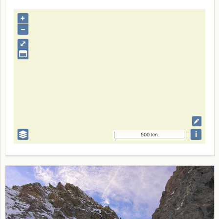
+
–
⤢
i
500 km