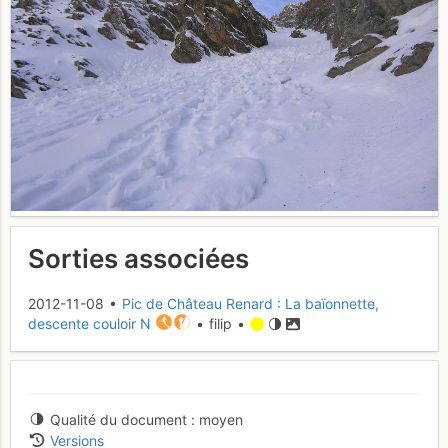
Sorties associées
2012-11-08 •
Pic de Château Renard : La baïonnette,
descente couloir N
• filip •
Qualité du document
moyen
Versions