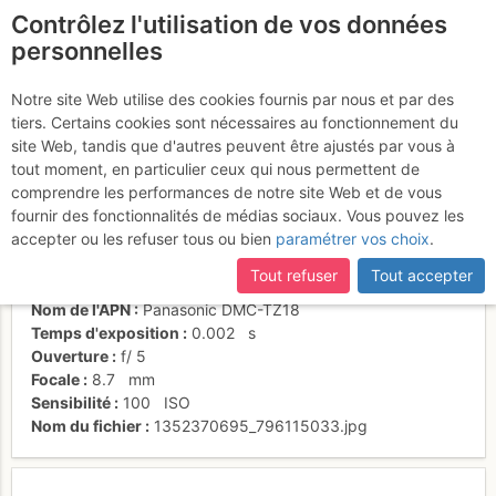
Contrôlez l'utilisation de vos données
fr
personnelles
Mt Veyrier-Mt Baron
Notre site Web utilise des cookies fournis par nous et par des
tiers. Certains cookies sont nécessaires au fonctionnement du
site Web, tandis que d'autres peuvent être ajustés par vous à
tout moment, en particulier ceux qui nous permettent de
Activités
comprendre les performances de notre site Web et de vous
fournir des fonctionnalités de médias sociaux. Vous pouvez les
Date/heure
7 nov. 2012 14:36
accepter ou les refuser tous ou bien
paramétrer vos choix
.
Contributeur
Kador
Type d'image (licence)
collaboratif (CC by-sa)
Tout refuser
Tout accepter
Catégories
paysages
Nom de l'APN
Panasonic DMC-TZ18
Temps d'exposition
0.002
s
Ouverture
f/
5
Focale
8.7
mm
Sensibilité
100
ISO
Nom du fichier
1352370695_796115033.jpg