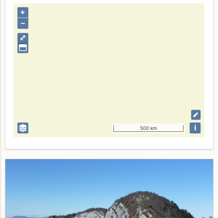
+
–
⤢
i
500 km