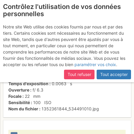
Contrôlez l'utilisation de vos données
fr
personnelles
Suite à une récente et importante mise à jour du site,
si
Le programme du séjour
certaines pages ne sont plus accessibles, manquantes ou
Notre site Web utilise des cookies fournis par nous et par des
incomplètes, déconnectez-vous puis reconnectez-vous à votre
tiers. Certains cookies sont nécessaires au fonctionnement du
compte sur le site.
site Web, tandis que d'autres peuvent être ajustés par vous à
tout moment, en particulier ceux qui nous permettent de
Activités
comprendre les performances de notre site Web et de vous
fournir des fonctionnalités de médias sociaux. Vous pouvez les
Date/heure
28 sept. 2012 10:44
accepter ou les refuser tous ou bien
paramétrer vos choix
.
Contributeur
BertrandSemelet
Type d'image (licence)
individuel (CC by-nc-nd)
Tout refuser
Tout accepter
Nom de l'APN
NIKON CORPORATION NIKON D80
Temps d'exposition
0.0063
s
Ouverture
f/
6.3
Focale
22
mm
Sensibilité
100
ISO
Nom du fichier
1352361844_534491010.jpg