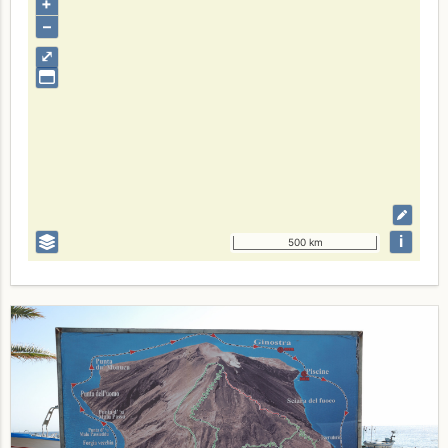
+
–
⤢
i
500 km