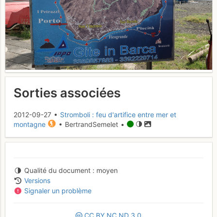
Sorties associées
2012-09-27 •
Stromboli : feu d'artifice entre mer et
montagne
• BertrandSemelet •
Qualité du document
moyen
Versions
Signaler un problème
CC
BY
NC
ND
3.0