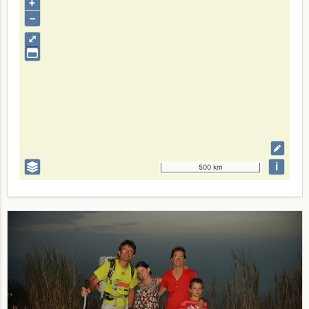
+
–
⤢
i
500 km