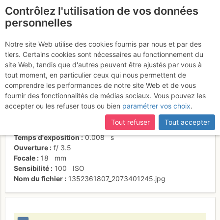
Contrôlez l'utilisation de vos données
fr
personnelles
Montée au crépuscule
Notre site Web utilise des cookies fournis par nous et par des
tiers. Certains cookies sont nécessaires au fonctionnement du
site Web, tandis que d'autres peuvent être ajustés par vous à
tout moment, en particulier ceux qui nous permettent de
Activités
comprendre les performances de notre site Web et de vous
fournir des fonctionnalités de médias sociaux. Vous pouvez les
Date/heure
27 sept. 2012 18:49
accepter ou les refuser tous ou bien
paramétrer vos choix
.
Contributeur
BertrandSemelet
Type d'image (licence)
individuel (CC by-nc-nd)
Tout refuser
Tout accepter
Nom de l'APN
NIKON CORPORATION NIKON D80
Temps d'exposition
0.008
s
Ouverture
f/
3.5
Focale
18
mm
Sensibilité
100
ISO
Nom du fichier
1352361807_2073401245.jpg