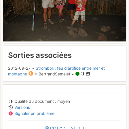
Sorties associées
2012-09-27 •
Stromboli : feu d'artifice entre mer et
montagne
• BertrandSemelet •
Qualité du document
moyen
Versions
Signaler un problème
CC
BY
NC
ND
3.0