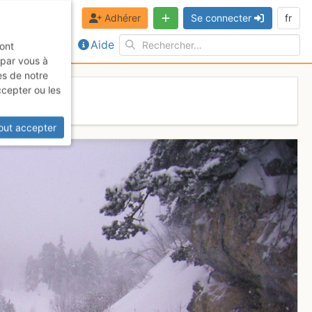
Adhérer
Se connecter
fr
Aide
sont
 par vous à
es de notre
ccepter ou les
out accepter