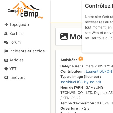
Contrôlez 
Notre site Web ut
nécessaires au f
Topoguide
tout moment, en 
site Web et de v
Sorties
Montée dans
refuser tous ou b
Forum
Incidents et accidents
Activités
Articles
Date/heure
6 mars 2009 17:1
YETI
Contributeur
Laurent DUPON
Type d'image (licence)
Itinévert
individuel (CC by-nc-nd)
Nom de l'APN
SAMSUNG
TECHWIN CO., LTD. Digimax A
/ KENOX Q2
Temps d'exposition
0.0024
Ouverture
f/
2.8