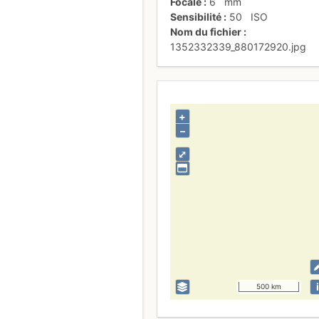
Focale
6
mm
Sensibilité
50
ISO
Nom du fichier
1352332339_880172920.jpg
+
–
⤢
i
500 km