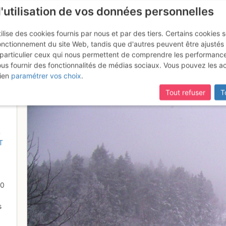
l'utilisation de vos données personnelles
ilise des cookies fournis par nous et par des tiers. Certains cookies 
onctionnement du site Web, tandis que d'autres peuvent être ajustés
particulier ceux qui nous permettent de comprendre les performanc
ous fournir des fonctionnalités de médias sociaux. Vous pouvez les a
 la tempête de neige
ien
paramétrer vos choix
.
Tout refuser
T
4
T
50
s