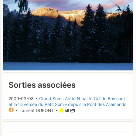
Sorties associées
2009-03-08 •
Grand Som : Arête N par le Col de Bovinant
et la traversée du Petit Som - depuis le Pont des Allemands
• Laurent DUPONT •