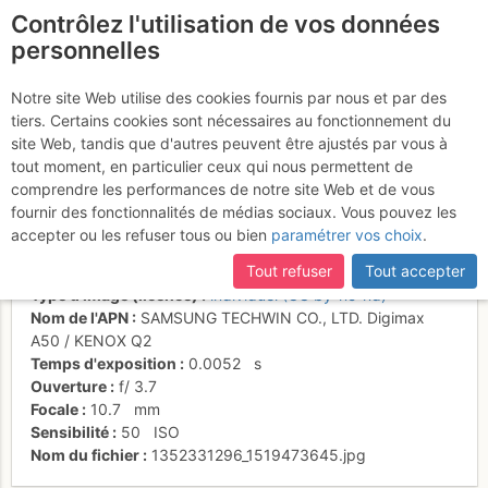
Contrôlez l'utilisation de vos données
fr
personnelles
Le soleil réchauffe les
Notre site Web utilise des cookies fournis par nous et par des
tiers. Certains cookies sont nécessaires au fonctionnement du
montagnes de Chartreuse
site Web, tandis que d'autres peuvent être ajustés par vous à
tout moment, en particulier ceux qui nous permettent de
comprendre les performances de notre site Web et de vous
fournir des fonctionnalités de médias sociaux. Vous pouvez les
Activités
accepter ou les refuser tous ou bien
paramétrer vos choix
.
Date/heure
8 mars 2009 07:35
Tout refuser
Tout accepter
Contributeur
Laurent DUPONT
Type d'image (licence)
individuel (CC by-nc-nd)
Nom de l'APN
SAMSUNG TECHWIN CO., LTD. Digimax
A50 / KENOX Q2
Temps d'exposition
0.0052
s
Ouverture
f/
3.7
Focale
10.7
mm
Sensibilité
50
ISO
Nom du fichier
1352331296_1519473645.jpg