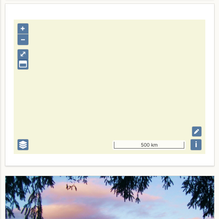
+
–
⤢
i
500 km