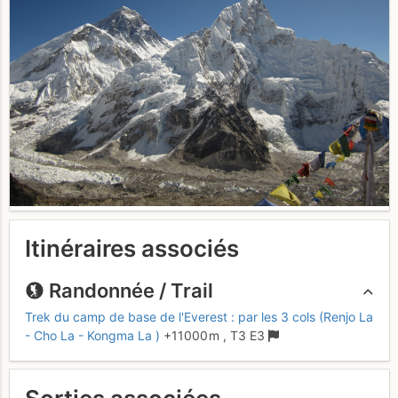
Itinéraires associés
Randonnée / Trail
Trek du camp de base de l'Everest : par les 3 cols (Renjo La
- Cho La - Kongma La )
+11000 m
,
T3
E3