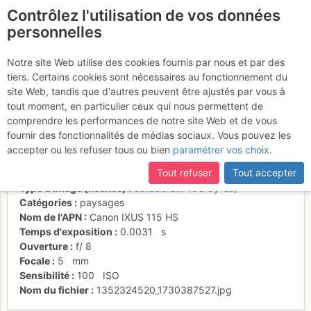
Contrôlez l'utilisation de vos données
fr
personnelles
Everest et Nuptse
Notre site Web utilise des cookies fournis par nous et par des
tiers. Certains cookies sont nécessaires au fonctionnement du
depuis Kala Pattar
site Web, tandis que d'autres peuvent être ajustés par vous à
tout moment, en particulier ceux qui nous permettent de
comprendre les performances de notre site Web et de vous
fournir des fonctionnalités de médias sociaux. Vous pouvez les
Activités
accepter ou les refuser tous ou bien
paramétrer vos choix
.
Date/heure
9 nov. 2011 06:33
Tout refuser
Tout accepter
Contributeur
marco167
Type d'image (licence)
collaboratif (CC by-sa)
Catégories
paysages
Nom de l'APN
Canon IXUS 115 HS
Temps d'exposition
0.0031
s
Ouverture
f/
8
Focale
5
mm
Sensibilité
100
ISO
Nom du fichier
1352324520_1730387527.jpg