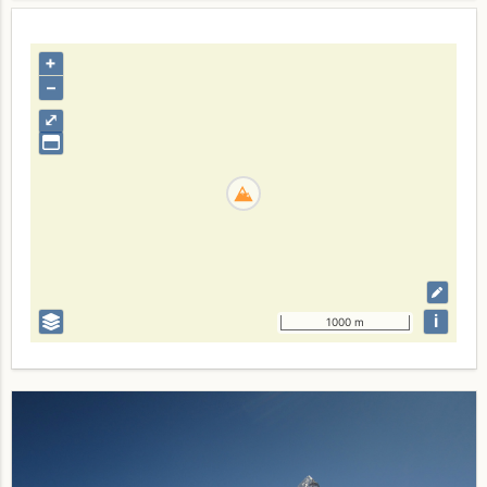
+
–
⤢
i
1000 m