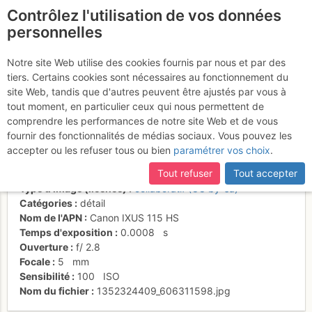
Contrôlez l'utilisation de vos données
fr
personnelles
Gorakshep, Nuptse en
Notre site Web utilise des cookies fournis par nous et par des
tiers. Certains cookies sont nécessaires au fonctionnement du
arrière plan
site Web, tandis que d'autres peuvent être ajustés par vous à
tout moment, en particulier ceux qui nous permettent de
comprendre les performances de notre site Web et de vous
fournir des fonctionnalités de médias sociaux. Vous pouvez les
Activités
accepter ou les refuser tous ou bien
paramétrer vos choix
.
Date/heure
9 nov. 2011 04:56
Tout refuser
Tout accepter
Contributeur
marco167
Type d'image (licence)
collaboratif (CC by-sa)
Catégories
détail
Nom de l'APN
Canon IXUS 115 HS
Temps d'exposition
0.0008
s
Ouverture
f/
2.8
Focale
5
mm
Sensibilité
100
ISO
Nom du fichier
1352324409_606311598.jpg