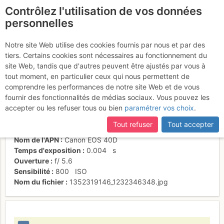
Contrôlez l'utilisation de vos données
fr
personnelles
Stromboli
Notre site Web utilise des cookies fournis par nous et par des
tiers. Certains cookies sont nécessaires au fonctionnement du
site Web, tandis que d'autres peuvent être ajustés par vous à
tout moment, en particulier ceux qui nous permettent de
Activités
comprendre les performances de notre site Web et de vous
fournir des fonctionnalités de médias sociaux. Vous pouvez les
Date/heure
1 nov. 2012 17:00
accepter ou les refuser tous ou bien
paramétrer vos choix
.
Contributeur
Thierry Jeandel
Type d'image (licence)
collaboratif (CC by-sa)
Tout refuser
Tout accepter
Catégories
paysages
Nom de l'APN
Canon EOS 40D
Temps d'exposition
0.004
s
Ouverture
f/
5.6
Sensibilité
800
ISO
Nom du fichier
1352319146_1232346348.jpg