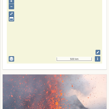
+
–
⤢
i
500 km