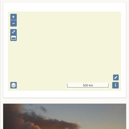
+
–
⤢
i
500 km