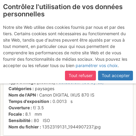
Contrôlez l'utilisation de vos données
fr
personnelles
Coucher de soleil au
Notre site Web utilise des cookies fournis par nous et par des
tiers. Certains cookies sont nécessaires au fonctionnement du
sommet du Stromboli
site Web, tandis que d'autres peuvent être ajustés par vous à
tout moment, en particulier ceux qui nous permettent de
comprendre les performances de notre site Web et de vous
fournir des fonctionnalités de médias sociaux. Vous pouvez les
Activités
accepter ou les refuser tous ou bien
paramétrer vos choix
.
Date/heure
1 nov. 2012 16:51
Tout refuser
Tout accepter
Contributeur
Thierry Jeandel
Type d'image (licence)
collaboratif (CC by-sa)
Catégories
paysages
Nom de l'APN
Canon DIGITAL IXUS 870 IS
Temps d'exposition
0.0013
s
Ouverture
f/
3.5
Focale
8.1
mm
Sensibilité
80
ISO
Nom du fichier
1352319131_1944907237.jpg