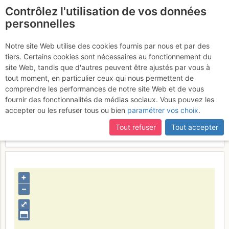
Contrôlez l'utilisation de vos données
fr
personnelles
Le passage d'artif
Notre site Web utilise des cookies fournis par nous et par des
tiers. Certains cookies sont nécessaires au fonctionnement du
site Web, tandis que d'autres peuvent être ajustés par vous à
tout moment, en particulier ceux qui nous permettent de
Activités
comprendre les performances de notre site Web et de vous
fournir des fonctionnalités de médias sociaux. Vous pouvez les
Contributeur
lamisch
accepter ou les refuser tous ou bien
paramétrer vos choix
.
Type d'image (licence)
individuel (CC by-nc-nd)
Catégories
action
Tout refuser
Tout accepter
Nom du fichier
1352276326_1477437348.jpg
+
–
⤢