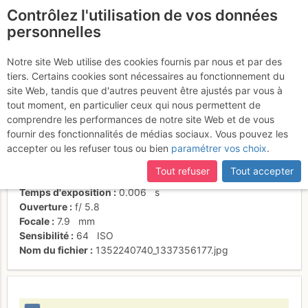
Contrôlez l'utilisation de vos données
fr
personnelles
Et la vue, du relai
Notre site Web utilise des cookies fournis par nous et par des
tiers. Certains cookies sont nécessaires au fonctionnement du
site Web, tandis que d'autres peuvent être ajustés par vous à
tout moment, en particulier ceux qui nous permettent de
Activités
comprendre les performances de notre site Web et de vous
fournir des fonctionnalités de médias sociaux. Vous pouvez les
Date/heure
2 nov. 2012 15:46
accepter ou les refuser tous ou bien
paramétrer vos choix
.
Contributeur
Souri7
Type d'image (licence)
individuel (CC by-nc-nd)
Tout refuser
Tout accepter
Nom de l'APN
NIKON COOLPIX L19
Temps d'exposition
0.006
s
Ouverture
f/
5.8
Focale
7.9
mm
Sensibilité
64
ISO
Nom du fichier
1352240740_1337356177.jpg