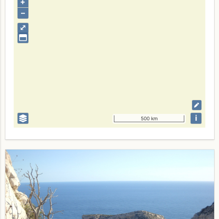
+
–
⤢
i
500 km