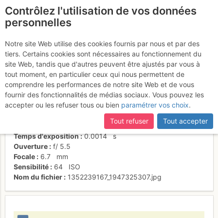
Contrôlez l'utilisation de vos données
fr
personnelles
Suite à une récente et importante mise à jour du site,
si
L7, la der
certaines pages ne sont plus accessibles, manquantes ou
Notre site Web utilise des cookies fournis par nous et par des
incomplètes, déconnectez-vous puis reconnectez-vous à votre
tiers. Certains cookies sont nécessaires au fonctionnement du
compte sur le site.
site Web, tandis que d'autres peuvent être ajustés par vous à
tout moment, en particulier ceux qui nous permettent de
Activités
comprendre les performances de notre site Web et de vous
fournir des fonctionnalités de médias sociaux. Vous pouvez les
Date/heure
1 nov. 2012 16:35
accepter ou les refuser tous ou bien
paramétrer vos choix
.
Contributeur
Souri7
Type d'image (licence)
individuel (CC by-nc-nd)
Tout refuser
Tout accepter
Nom de l'APN
NIKON COOLPIX L19
Temps d'exposition
0.0014
s
Ouverture
f/
5.5
Focale
6.7
mm
Sensibilité
64
ISO
Nom du fichier
1352239167_1947325307.jpg