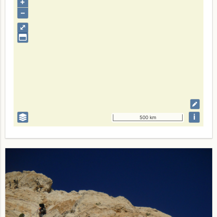
+
–
⤢
i
500 km