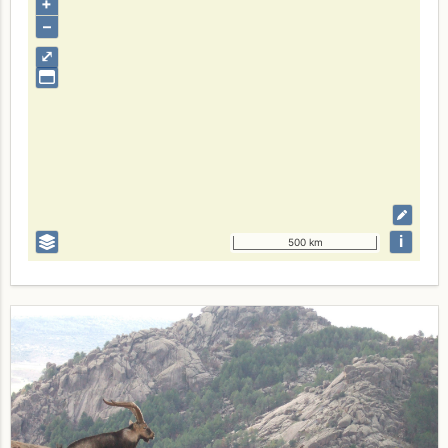
+
–
⤢
i
500 km