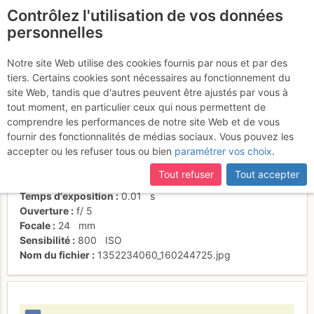
Contrôlez l'utilisation de vos données
fr
personnelles
Vieux mâle endormie
Notre site Web utilise des cookies fournis par nous et par des
tiers. Certains cookies sont nécessaires au fonctionnement du
site Web, tandis que d'autres peuvent être ajustés par vous à
tout moment, en particulier ceux qui nous permettent de
Activités
comprendre les performances de notre site Web et de vous
fournir des fonctionnalités de médias sociaux. Vous pouvez les
Date/heure
3 juil. 2012 10:56
accepter ou les refuser tous ou bien
paramétrer vos choix
.
Contributeur
henri leveque
Type d'image (licence)
individuel (CC by-nc-nd)
Tout refuser
Tout accepter
Nom de l'APN
FUJIFILM FinePix F10
Temps d'exposition
0.01
s
Ouverture
f/
5
Focale
24
mm
Sensibilité
800
ISO
Nom du fichier
1352234060_160244725.jpg