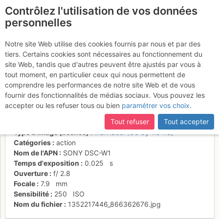
Contrôlez l'utilisation de vos données
fr
personnelles
Suite à une récente et importante mise à jour du site,
si
Une approche
certaines pages ne sont plus accessibles, manquantes ou
Notre site Web utilise des cookies fournis par nous et par des
incomplètes, déconnectez-vous puis reconnectez-vous à votre
tiers. Certains cookies sont nécessaires au fonctionnement du
champêtre !
compte sur le site.
site Web, tandis que d'autres peuvent être ajustés par vous à
tout moment, en particulier ceux qui nous permettent de
comprendre les performances de notre site Web et de vous
fournir des fonctionnalités de médias sociaux. Vous pouvez les
Activités
accepter ou les refuser tous ou bien
paramétrer vos choix
.
Date/heure
27 janv. 2007 09:14
Tout refuser
Tout accepter
Contributeur
FMJ
Type d'image (licence)
individuel (CC by-nc-nd)
Catégories
action
Nom de l'APN
SONY DSC-W1
Temps d'exposition
0.025
s
Ouverture
f/
2.8
Focale
7.9
mm
Sensibilité
250
ISO
Nom du fichier
1352217446_866362676.jpg