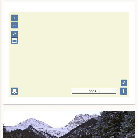
+
–
⤢
i
500 km