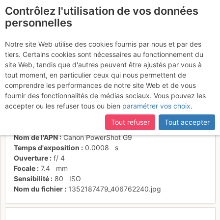
Contrôlez l'utilisation de vos données
fr
personnelles
Canal Est del Carlit
Notre site Web utilise des cookies fournis par nous et par des
tiers. Certains cookies sont nécessaires au fonctionnement du
site Web, tandis que d'autres peuvent être ajustés par vous à
tout moment, en particulier ceux qui nous permettent de
Activités
comprendre les performances de notre site Web et de vous
fournir des fonctionnalités de médias sociaux. Vous pouvez les
Date/heure
3 nov. 2012 13:18
accepter ou les refuser tous ou bien
paramétrer vos choix
.
Contributeur
Llorenç Marcos
Type d'image (licence)
collaboratif (CC by-sa)
Tout refuser
Tout accepter
Catégories
détail
Nom de l'APN
Canon PowerShot G9
Temps d'exposition
0.0008
s
Ouverture
f/
4
Focale
7.4
mm
Sensibilité
80
ISO
Nom du fichier
1352187479_406762240.jpg