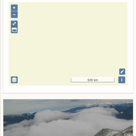
+
–
⤢
i
500 km