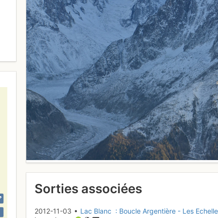
Sorties associées
2012-11-03 •
Lac Blanc : Boucle Argentière - Les Echell