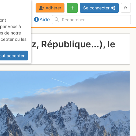
Adhérer
Se connecter
fr
Aide
sont
 par vous à
es de notre
ccepter ou les
Charmoz, République...), le
t
out accepter