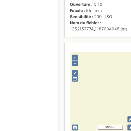
Ouverture
f/
10
Focale
55
mm
Sensibilité
200
ISO
Nom du fichier
1352157774_1187004045.jpg
+
–
⤢
i
500 km