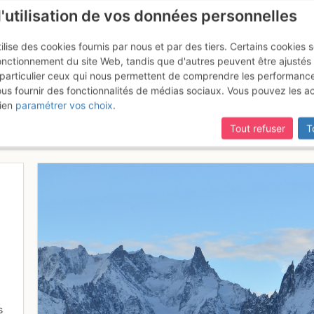
l'utilisation de vos données personnelles
ilise des cookies fournis par nous et par des tiers. Certains cookies 
onctionnement du site Web, tandis que d'autres peuvent être ajustés
particulier ceux qui nous permettent de comprendre les performanc
ous fournir des fonctionnalités de médias sociaux. Vous pouvez les a
s de Chamonix (Plan, Blaitière, 
ien
paramétrer vos choix
.
 Mer de Glace, Géant, Rochefor
Tout refuser
T
s