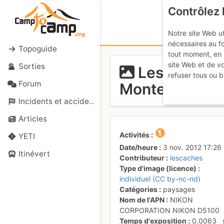
Contrôlez 
Notre site Web ut
nécessaires au f
Topoguide
tout moment, en 
site Web et de v
Sorties
Les Aiguille
refuser tous ou b
Forum
Montenvers, la
Incidents et accidents
Articles
Activités
YETI
Date/heure
3 nov. 2012 17:26
Itinévert
Contributeur
lescaches
Type d'image (licence)
individuel (CC by-nc-nd)
Catégories
paysages
Nom de l'APN
NIKON
CORPORATION NIKON D5100
Temps d'exposition
0.0063