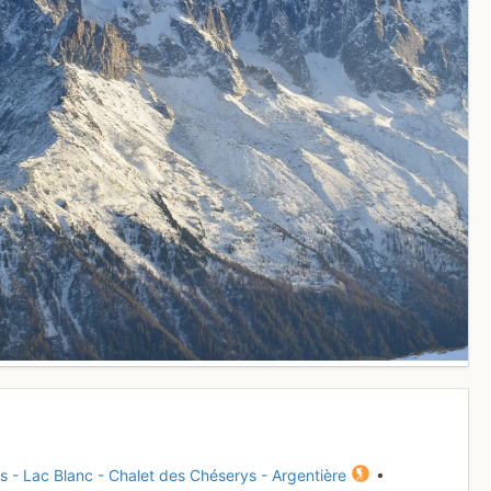
es - Lac Blanc - Chalet des Chéserys - Argentière
•