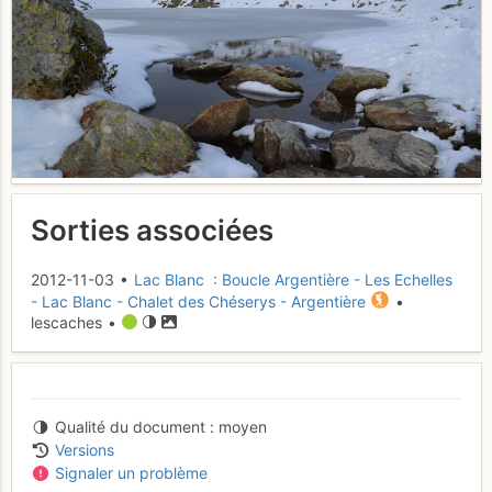
Sorties associées
2012-11-03 •
Lac Blanc : Boucle Argentière - Les Echelles
- Lac Blanc - Chalet des Chéserys - Argentière
•
lescaches •
Qualité du document
moyen
Versions
Signaler un problème