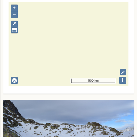
+
–
⤢
i
500 km