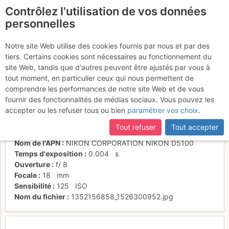
Contrôlez l'utilisation de vos données
fr
personnelles
Lac des Chéserys
Notre site Web utilise des cookies fournis par nous et par des
tiers. Certains cookies sont nécessaires au fonctionnement du
site Web, tandis que d'autres peuvent être ajustés par vous à
tout moment, en particulier ceux qui nous permettent de
Activités
comprendre les performances de notre site Web et de vous
fournir des fonctionnalités de médias sociaux. Vous pouvez les
Date/heure
3 nov. 2012 16:40
accepter ou les refuser tous ou bien
paramétrer vos choix
.
Contributeur
lescaches
Type d'image (licence)
individuel (CC by-nc-nd)
Tout refuser
Tout accepter
Catégories
paysages
Nom de l'APN
NIKON CORPORATION NIKON D5100
Temps d'exposition
0.004
s
Ouverture
f/
8
Focale
18
mm
Sensibilité
125
ISO
Nom du fichier
1352156858_1526300952.jpg