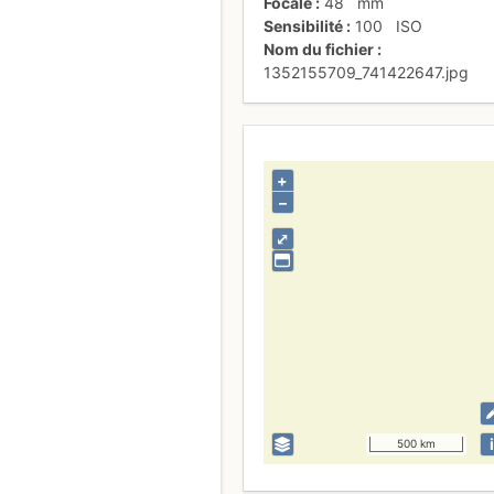
Focale
48
mm
Sensibilité
100
ISO
Nom du fichier
1352155709_741422647.jpg
+
–
⤢
i
500 km