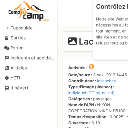
Contrôlez 
Notre site Web ut
nécessaires au f
Topoguide
tout moment, en 
site Web et de v
Sorties
Lac Blanc - 
refuser tous ou b
Forum
Incidents et accidents
Activités
Articles
Date/heure
3 nov. 2012 14:46
YETI
Contributeur
lescaches
Type d'image (licence)
Itinévert
individuel (CC by-nc-nd)
Catégories
paysages
Nom de l'APN
NIKON
CORPORATION NIKON D5100
Temps d'exposition
0.0025
Ouverture
f/
10