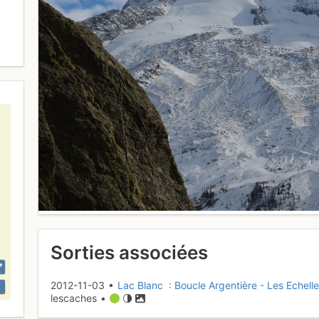
Sorties associées
2012-11-03 •
Lac Blanc : Boucle Argentière - Les Echell
lescaches •