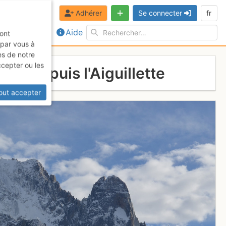
Adhérer
Se connecter
fr
Aide
sont
 par vous à
es de notre
ccepter ou les
Drus depuis l'Aiguillette
out accepter