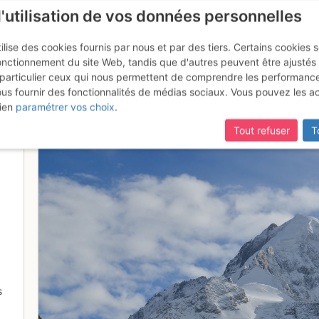
l'utilisation de vos données personnelles
ilise des cookies fournis par nous et par des tiers. Certains cookies 
onctionnement du site Web, tandis que d'autres peuvent être ajustés
particulier ceux qui nous permettent de comprendre les performanc
ous fournir des fonctionnalités de médias sociaux. Vous pouvez les a
zoom sur l'Aiguille Verte et les 
ien
paramétrer vos choix
.
Tout refuser
T
s