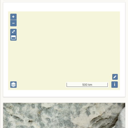
+
–
⤢
i
500 km