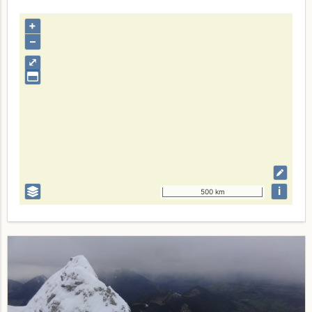
+
–
⤢
i
500 km