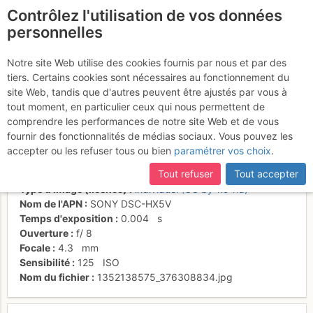
Contrôlez l'utilisation de vos données
fr
personnelles
Voie normale d'été
Notre site Web utilise des cookies fournis par nous et par des
tiers. Certains cookies sont nécessaires au fonctionnement du
(plâtrée)
site Web, tandis que d'autres peuvent être ajustés par vous à
tout moment, en particulier ceux qui nous permettent de
comprendre les performances de notre site Web et de vous
fournir des fonctionnalités de médias sociaux. Vous pouvez les
Activités
accepter ou les refuser tous ou bien
paramétrer vos choix
.
Date/heure
5 nov. 2012 14:07
Tout refuser
Tout accepter
Contributeur
Ben d'la Côte
Type d'image (licence)
individuel (CC by-nc-nd)
Nom de l'APN
SONY DSC-HX5V
Temps d'exposition
0.004
s
Ouverture
f/
8
Focale
4.3
mm
Sensibilité
125
ISO
Nom du fichier
1352138575_376308834.jpg