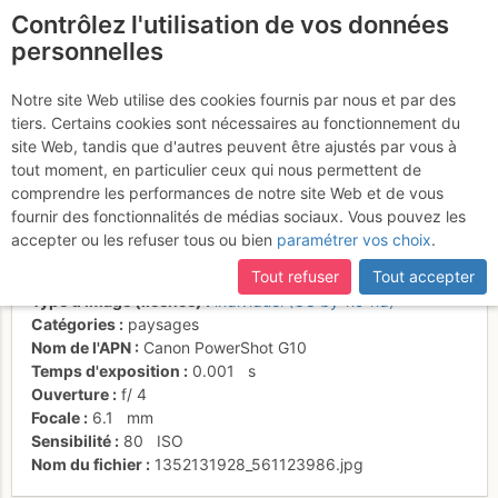
Contrôlez l'utilisation de vos données
fr
personnelles
Suite à une récente et importante mise à jour du site,
si
La dent, vue du
certaines pages ne sont plus accessibles, manquantes ou
Notre site Web utilise des cookies fournis par nous et par des
incomplètes, déconnectez-vous puis reconnectez-vous à votre
tiers. Certains cookies sont nécessaires au fonctionnement du
château...
compte sur le site.
site Web, tandis que d'autres peuvent être ajustés par vous à
tout moment, en particulier ceux qui nous permettent de
comprendre les performances de notre site Web et de vous
fournir des fonctionnalités de médias sociaux. Vous pouvez les
Activités
accepter ou les refuser tous ou bien
paramétrer vos choix
.
Date/heure
24 oct. 2012 12:58
Tout refuser
Tout accepter
Contributeur
Laurent DUPONT
Type d'image (licence)
individuel (CC by-nc-nd)
Catégories
paysages
Nom de l'APN
Canon PowerShot G10
Temps d'exposition
0.001
s
Ouverture
f/
4
Focale
6.1
mm
Sensibilité
80
ISO
Nom du fichier
1352131928_561123986.jpg