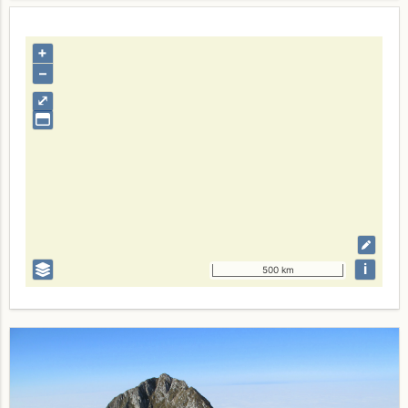
+
–
⤢
i
500 km