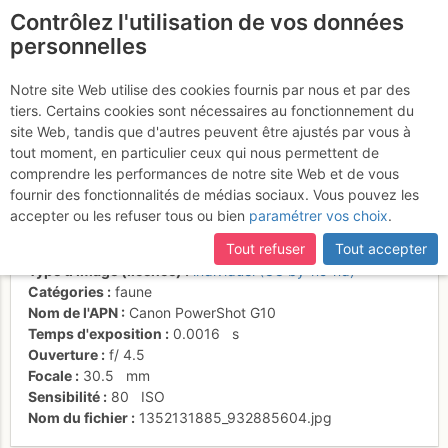
Contrôlez l'utilisation de vos données
fr
personnelles
Un jeune bouquetin au-
Notre site Web utilise des cookies fournis par nous et par des
tiers. Certains cookies sont nécessaires au fonctionnement du
dessus du refuge
site Web, tandis que d'autres peuvent être ajustés par vous à
tout moment, en particulier ceux qui nous permettent de
comprendre les performances de notre site Web et de vous
fournir des fonctionnalités de médias sociaux. Vous pouvez les
Activités
accepter ou les refuser tous ou bien
paramétrer vos choix
.
Date/heure
24 oct. 2012 10:21
Tout refuser
Tout accepter
Contributeur
Laurent DUPONT
Type d'image (licence)
individuel (CC by-nc-nd)
Catégories
faune
Nom de l'APN
Canon PowerShot G10
Temps d'exposition
0.0016
s
Ouverture
f/
4.5
Focale
30.5
mm
Sensibilité
80
ISO
Nom du fichier
1352131885_932885604.jpg