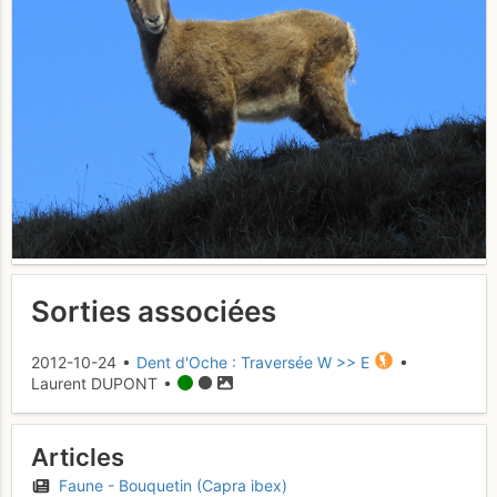
Sorties associées
2012-10-24 •
Dent d'Oche : Traversée W >> E
•
Laurent DUPONT •
Articles
Faune - Bouquetin (Capra ibex)