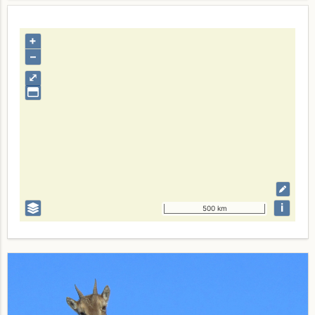
+
–
⤢
i
500 km