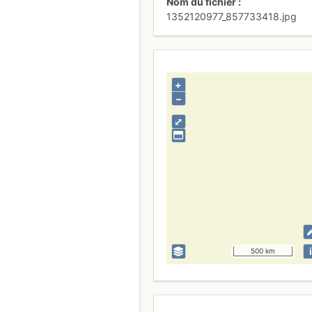
Nom du fichier
1352120977_857733418.jpg
+
–
⤢
i
500 km