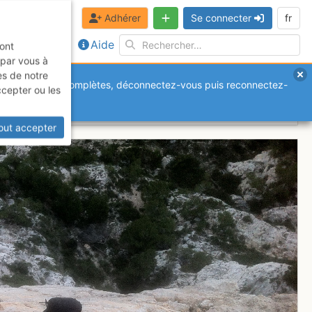
Adhérer
Se connecter
fr
Aide
sont
 par vous à
es de notre
anquantes ou incomplètes, déconnectez-vous puis reconnectez-
ccepter ou les
out accepter