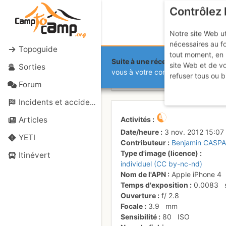
Contrôlez 
Notre site Web ut
nécessaires au f
Topoguide
tout moment, en 
Suite à une récente et importante 
site Web et de v
Sorties
Fin de L6
vous à votre compte sur le site.
refuser tous ou b
Forum
Incidents et accidents
Activités
Articles
Date/heure
3 nov. 2012 15:07
YETI
Contributeur
Benjamin CASP
Type d'image (licence)
Itinévert
individuel (CC by-nc-nd)
Nom de l'APN
Apple iPhone 4
Temps d'exposition
0.0083
Ouverture
f/
2.8
Focale
3.9
mm
Sensibilité
80
ISO