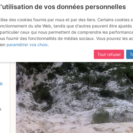
l'utilisation de vos données personnelles
ilise des cookies fournis par nous et par des tiers. Certains cookies 
onctionnement du site Web, tandis que d'autres peuvent être ajustés
particulier ceux qui nous permettent de comprendre les performanc
mise à jour du site,
si certaines pages ne sont plus accessibles, m
ous fournir des fonctionnalités de médias sociaux. Vous pouvez les a
ien
paramétrer vos choix
.
Tout refuser
T
AR
s